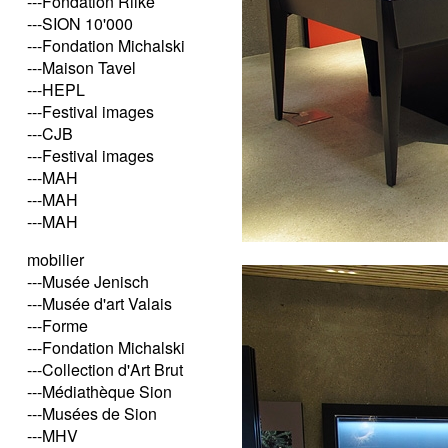
---Fondation Rilke
---SION 10'000
---Fondation Michalski
---Maison Tavel
---HEPL
---Festival images
---CJB
---Festival images
---MAH
---MAH
---MAH
mobilier
---Musée Jenisch
---Musée d'art Valais
---Forme
---Fondation Michalski
---Collection d'Art Brut
---Médiathèque Sion
---Musées de Sion
---MHV