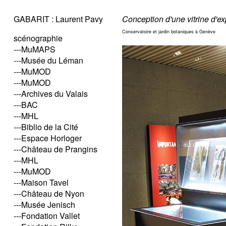
GABARIT : Laurent Pavy
Conception d'une vitrine d'ex
Conservatoire et jardin botaniques à Genève
scénographie
---MuMAPS
---Musée du Léman
---MuMOD
---MuMOD
---Archives du Valais
---BAC
---MHL
---Biblio de la Cité
---Espace Horloger
---Château de Prangins
---MHL
---MuMOD
---Maison Tavel
---Château de Nyon
---Musée Jenisch
---Fondation Vallet