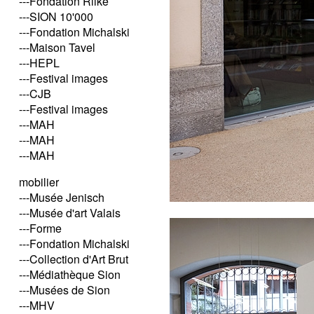
---Fondation Rilke
---SION 10'000
---Fondation Michalski
---Maison Tavel
---HEPL
---Festival images
---CJB
---Festival images
---MAH
---MAH
---MAH
mobilier
---Musée Jenisch
---Musée d'art Valais
---Forme
---Fondation Michalski
---Collection d'Art Brut
---Médiathèque Sion
---Musées de Sion
---MHV