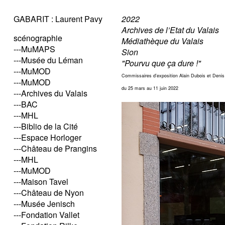
GABARIT : Laurent Pavy
2022
Archives de l’Etat du Valais
scénographie
Médiathèque du Valais
---MuMAPS
Sion
---Musée du Léman
"Pourvu que ça dure !"
---MuMOD
Commissaires d'exposition Alain Dubois et Deni
---MuMOD
du 25 mars au 11 juin 2022
---Archives du Valais
---BAC
---MHL
---Biblio de la Cité
---Espace Horloger
---Château de Prangins
---MHL
---MuMOD
---Maison Tavel
---Château de Nyon
---Musée Jenisch
---Fondation Vallet