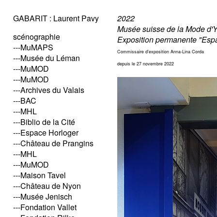
GABARIT : Laurent Pavy
2022
Musée suisse de la Mode d'Y
scénographie
Exposition permanente "Esp
---MuMAPS
Commissaire d'exposition Anna-Lina Corda
---Musée du Léman
depuis le 27 novembre 2022
---MuMOD
---MuMOD
---Archives du Valais
---BAC
---MHL
---Biblio de la Cité
---Espace Horloger
---Château de Prangins
---MHL
---MuMOD
---Maison Tavel
---Château de Nyon
---Musée Jenisch
---Fondation Vallet