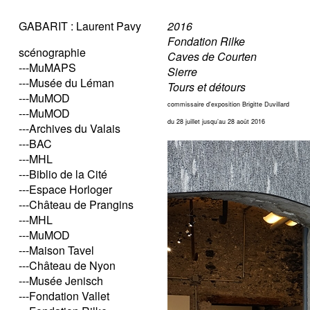
GABARIT : Laurent Pavy
2016
Fondation Rilke
scénographie
Caves de Courten
---MuMAPS
Sierre
---Musée du Léman
Tours et détours
---MuMOD
commissaire d'exposition Brigitte Duvillard
---MuMOD
du 28 juillet jusqu’au 28 août 2016
---Archives du Valais
---BAC
---MHL
---Biblio de la Cité
---Espace Horloger
---Château de Prangins
---MHL
---MuMOD
---Maison Tavel
---Château de Nyon
---Musée Jenisch
---Fondation Vallet