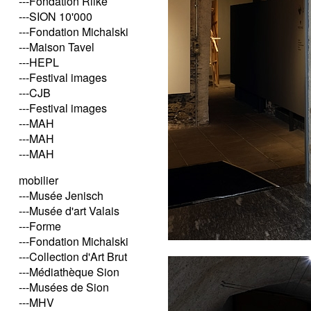
---Fondation Rilke
---SION 10'000
---Fondation Michalski
---Maison Tavel
---HEPL
---Festival images
---CJB
---Festival images
---MAH
---MAH
---MAH
mobilier
---Musée Jenisch
---Musée d'art Valais
---Forme
---Fondation Michalski
---Collection d'Art Brut
---Médiathèque Sion
---Musées de Sion
---MHV